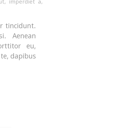
ut, imperdiet a,
 tincidunt.
si. Aenean
rttitor eu,
nte, dapibus