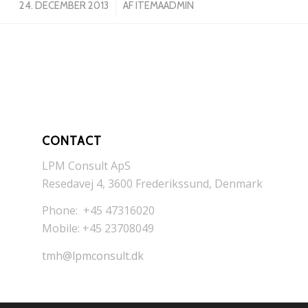
/
24. DECEMBER 2013
AF
ITEMAADMIN
CONTACT
LPM Consult ApS
Resedavej 4, 3600 Frederikssund, Denmark
Phone: +45 47316020
Mobile: +45 23708049
tmh@lpmconsult.dk