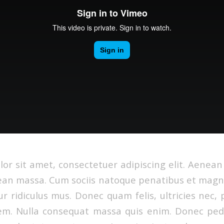
or sit amet, consectetuer adipiscing elit. Aenea
ean massa. Cum sociis natoque penatibus et magni
r ridiculus mus. Donec quam felis, ultricies nec, 
em. Nulla consequat massa quis enim. Donec pede 