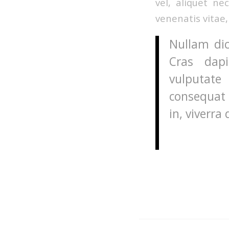
vel, aliquet ne
venenatis vitae,
Nullam dic
Cras dap
vulputate 
consequat 
in, viverra 