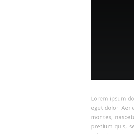
Lorem ipsum dol
eget dolor. Aen
montes, nascetu
pretium quis, s