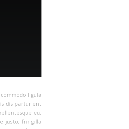
n commodo ligula
s dis parturient
pellentesque eu,
justo, fringilla