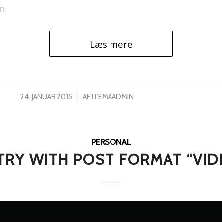
m.
Læs mere
/
24. JANUAR 2015
AF
ITEMAADMIN
PERSONAL
TRY WITH POST FORMAT “VID