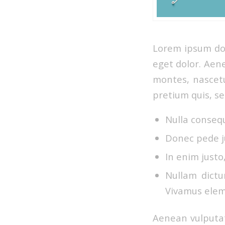
Lorem ipsum dol
eget dolor. Aen
montes, nascetu
pretium quis, s
Nulla conseq
Donec pede ju
In enim justo
Nullam dictu
Vivamus elem
Aenean vulputate