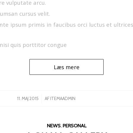
e vulputate arcu.
umsan cursus velit.
te ipsum primis in faucibus orci luctus et ultrice
nisi quis porttitor congue
Læs mere
/
11. MAJ 2015
AF
ITEMAADMIN
NEWS
,
PERSONAL