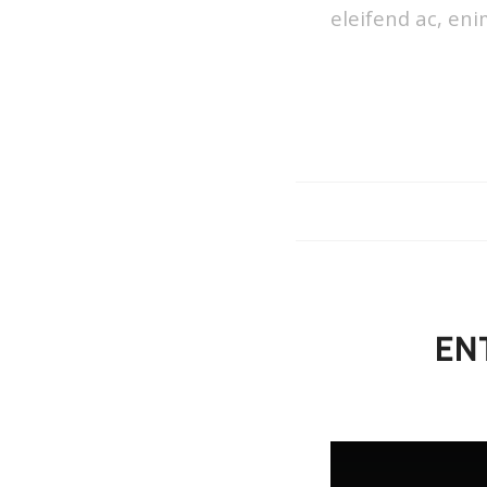
eleifend ac, eni
EN