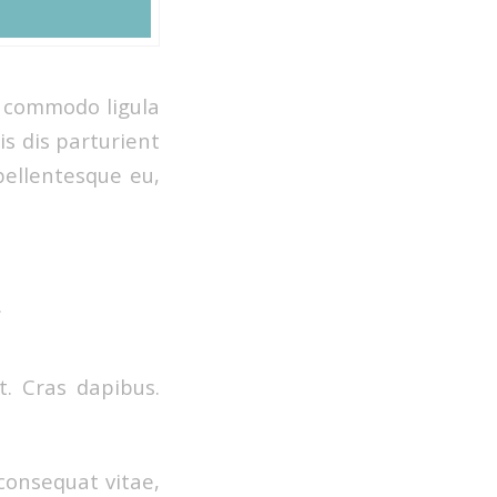
n commodo ligula
s dis parturient
pellentesque eu,
.
t. Cras dapibus.
 consequat vitae,