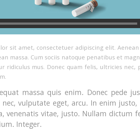
or sit amet, consectetuer adipiscing elit. Aenea
ean massa. Cum sociis natoque penatibus et magni
r ridiculus mus. Donec quam felis, ultricies nec, 
em.
equat massa quis enim. Donec pede justo
t nec, vulputate eget, arcu. In enim justo,
a, venenatis vitae, justo. Nullam dictum f
ium. Integer.