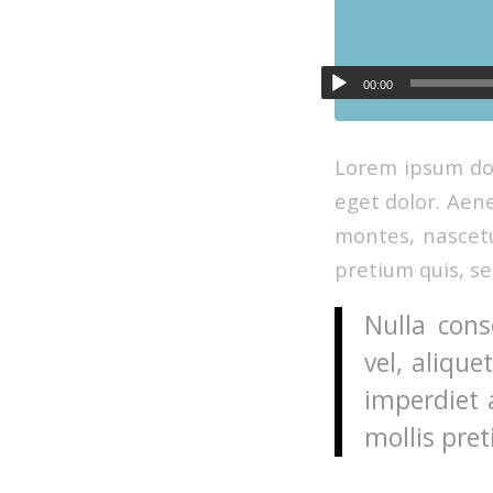
00:00
Lorem ipsum dol
eget dolor. Aen
montes, nascetu
pretium quis, s
Nulla cons
vel, alique
imperdiet 
mollis pret